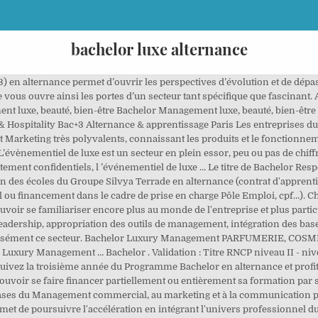
bachelor luxe alternance
e d’un Bac +2 (120 crédits ECTS). ISG Luxury est l’école du luxe à Paris Bordeaux Lille Lyon Nantes Nice. Emploi: Alternance luxe • Recherche parmi 538.000+ offres d'emploi en cours France et à l'étranger • Rapide & Gratuit • Temps plein, temporaire et à temps partiel • Meilleurs employeurs • Emploi : Alternance luxe - facile à trouver ! Titulaire d’un diplôme/formation post-bac, bac+1, bac+2; Concours d’évaluation; Dépôt d’un dossier de candidature; Entretien avec le service pédagogique . C'est le cas de l’école de commerce ESGCI qui compte dans ses formations un Bachelor Management du Luxe. Le Bachelor Luxe mène à un titre reconnu par l'état, de niveau II / 6 Européen * Débouchés. Bachelor Mode, Luxe & Marketing Digital Programme de 3ème Année en Alternance WebCP 2020-11-16T12:27:13+01:00 Objectif du programme Avec 1 million d’emplois directs et indirects en France, l es entreprises de mode et de création (habillement, accessoires, cuir, bijoux,…) développent leurs équipes en permanence . Du Bachelor au MBA en passant par le MSc, Sup de luxe combine l’excellence d’une grande école et l’expertise conférée par les dirigeants du secteur qui l’ont initiée. Indeed peut percevoir une rémunération de la part de ces employeurs, ce qui permet de maintenir la gratuité du site pour les chercheurs demploi. et E.S.T.E.L. BACHELOR DÉLIVRANT. Ce bachelor délivre un titre de niveau 6 reconnu par l’Etat*. Ce programme de Mastère de Management spécialisé en Alternance (MMS) Marketing du Luxe permet, en deux années ou en quinze mois (admission parallèle en 2ème année), est accessible: en 1ère année après une licence, un bachelor ou un bac + 3. L'alternance en marketing ou management du luxe est disponible du bachelor … Bachelor management luxe mode beauté, Ecole élégance : pour tout savoir sur la formation Bachelor management luxe mode beauté, consulter les informations pratiques sur Letudiant.fr. Le Bachelor Management du Luxe, en 3 ans assure aux étudiants la compréhension des enjeux de l’industrie du luxe ainsi qu’une immersion à 360 degrés de ce secteur qui ne cesse de croitre. L'école. Article Après le bac : les différentes poursuites d'études. Bac+4/5 en alternance. Les étudiants ayant un choix très précis de leur spécialisation peuvent se diriger vers un Bachelor en Marketing du Luxe à Paris. NIVEAU BAC+3. Il repose sur une formation générale au marketing et une spécialisation aux métiers du luxe avec une double approche créative et managériale. Spécialités Bachelor Luxe Mode Beauté Durée de formation : 3 ans; Niveau terminal d'études : bac + 3 Nature du diplôme : certificat d'école ... L'alternance dans l'enseignement supérieur. Choisir une licence ou un bachelor en Luxe - lumière sur la spécialité Le secteur du Luxe Consacré plus grand marché du luxe au monde, le luxe français est un secteur florissant où les quelque 165 000 personnes qui y travaillent voient chaque jour leurs rangs se remplir davantage.Et pour cause, ce secteur ne s’est jamais aussi bien porté, en France comme à l’international. Nos résultats pour : Luxe & Hospitality Alternance & apprentissage Master en Marketing du Luxe Un programme en 18 mois pour maîtriser les rouages de la création et du maintien d’une marque de luxe, et se former aux nouveaux métiers décisionnels et créatifs de ce secteur en pleine évolution. Emploi Alternance Luxe - Paris (75) Trier par : pertinence - date. Le projet pédagogique de l’ISC Paris privilégie la créativité et le développement de l’esprit entrepreneurial. 180 CRÉDITS ECTS. Les résultats affichés sont des annonces doffre demploi qui correspondent à votre requête. Ces trois années de formation dans la capitale française et mondiale du luxe donneront toutes les clés pour s’épanouir professionnellement. *Titre de « Responsable Marketing et Commercial » - ESGCV – ESGCI – NSF 312p – Niveau 6. L'année 5 est l'année créée par Paris School of Luxury pour se perfectionner. Sup de luxe, école de référence dans le management du luxe, est adossée à une chaire Cartier depuis 30 ans. PROCESSUS D’ADMISSION BACHELOR MANAGEMENT LUXE MODE BEAUTÉ. Il est le tremplin idéal pour rejoindre les MBA de Sup de Luxe ou intégrer l’univers professionnel des Marques et Maisons. Préparez en 1 an un Bachelor bac+3 Commerce Marketing en initial en 1 an. L’American Business School of Paris vous accompagne dans cette dém