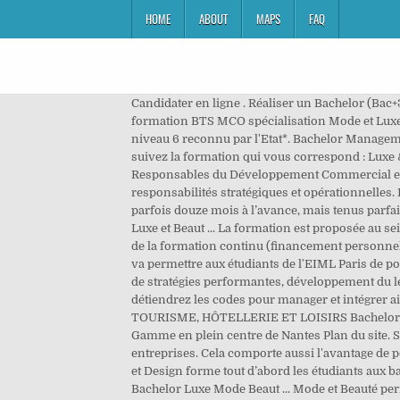
HOME
ABOUT
MAPS
FAQ
Candidater en ligne . Réaliser un Bachelor (Bac+3) en alternance permet d’ouvrir les perspectives d’évolution et de dépasser le statut d’exécutant dans l’entreprise. La formation BTS MCO spécialisation Mode et Luxe vous ouvre ainsi les portes d’un secteur tant spécifique que fascinant. A l’issue des trois ans, il délivre un titre de niveau 6 reconnu par l'Etat*. Bachelor Management luxe, beauté, bien-être Bachelor Management luxe, beauté, bien-être . Intégrez une des écoles du Groupe INSEEC et suivez la formation qui vous correspond : Luxe & Hospitality Bac+3 Alternance & apprentissage Paris Les entreprises du secteur de la mode et du luxe ont besoin de Responsables du Développement Commercial et Marketing très polyvalents, connaissant les produits et le fonctionnement des marchés, capables de prendre des responsabilités stratégiques et opérationnelles. L’évènementiel de luxe est un secteur en plein essor, peu ou pas de chiffres officiels, carnets de commandes remplis parfois douze mois à l’avance, mais tenus parfaitement confidentiels, l ’événementiel de luxe … Le titre de Bachelor Responsable de Projet Marketing Communication Luxe et Beaut ... La formation est proposée au sein des écoles du Groupe Silvya Terrade en alternance (contrat d'apprentissage ou de professionnalisation) ou par la voie de la formation continu (financement personnel ou financement dans le cadre de prise en charge Pôle Emploi, cpf…). Choisir l'alternance est un excellent choix car cela va permettre aux étudiants de l'EIML Paris de pouvoir se familiariser encore plus au monde de l'entreprise et plus particulièrement dans le secteur du luxe. Élaboration de stratégies performantes, développement du leadership, appropriation des outils de management, intégration des bases théoriques et solide culture du Luxe, vous détiendrez les codes pour manager et intégrer aisément ce secteur. Bachelor Luxury Management PARFUMERIE, COSMÉTIQUE & SPA Bachelor Luxury Management TOURISME, HÔTELLERIE ET LOISIRS Bachelor Luxury Management … Bachelor . Validation : Titre RNCP niveau II - niveau licence - Spécialisation Luxe et haut de Gamme en plein centre de Nantes Plan du site. Suivez la troisième année du Programme Bachelor en alternance et profitez d’une immersion dans le monde réel des entreprises. Cela comporte aussi l'avantage de pouvoir se faire financer partiellement ou entièrement sa formation par son entreprise d'accueil. Le Bachelor Luxe, Mode et Design forme tout d’abord les étudiants aux bases du Management commercial, au marketing et à la communication propres au secteur du luxe. Formation Luxe Bachelor Luxe Mode Beaut ... Mode et Beauté permet de poursuivre l'accélération en intégrant l'univers professionnel du luxe en alternance ou en stage alterné. Découvrir. Choisissez l'école de marketing de luxe en alternance qui vous permettra de mettre en pratique vos connaissances. Pour y accéder, vous devez être titulair