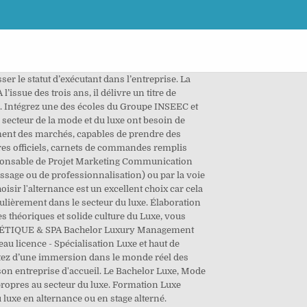
arche, grâce à un cursus basé sur le système éducatif américain. Admission : Bac+2 (BTS, IUT, L2). Cursus Bachelor ou Mastère accessible de post-bac à Bac+5 - Titre certifié de niveau 6 et 7 - Alternance possible - Maîtrisez les codes du marketing du luxe Cycles Bachelors & Masteres, Admissions parallèles possibles. Faites le choix d’un cursus d’école de commerce international après le Bac qui garantira votre succès à l’international et dans le secteur du luxe et de la mode! Télécharger la plaquette. Bachelor management du luxe. Classique - Alternance - Elearning 08.05.29.29.27 51 ter, rue de Saint Cyr - 69009 Lyon Faire une demande de renseignement. BMI – Bachelor Management du Luxe. Frais de scolarité IONIS Education Group Bachelors . Rythme de formation : Alternance ou Classique . Il est en outre disponible en alternance. Les étudiants bénéficient d’expériences concrètes dans le métier qu’ils souhaitent exercer plus tard. Le Bachelor Luxe de Sup de Luxe est l’unique formation aux métiers du commerce à bénéficier d’un tel parrainage et environnement professionnel. Bachelor Marketing de luxe, Collège de Paris. MARKETING DU LUXE. Le Bachelor in Fashion & Luxury Retail Management . Des stages ont lieu chaque année et il peut se faire en alternance en 3ème année. Formation Luxe Bachelor Luxe Année 1 : Découvrir avec Paris School of Luxury Découvrir : plus qu’un objectif, chaque année porte en elle une valeur clef, ici la découverte : celle des secteurs luxe, mode et beauté, de leurs enjeux et des nouvelles stratégies marketing & communication mais aussi du travail en équipe, de l’international et de la découverte de soi. De nombreux établissements proposent les formations en marketing du luxe en alternance. ... Prix: gratuit en alternance (contrat d’apprentissage et contrat de professionnalisation). En alternance ou formation continue Titre certifié niveau 6 délivré par C3 Institute (1) Titre accessible par la VAE. Le Bachelor Marketing du Luxe, Mode & Tourisme permettra aux étudiants d’approfondir et de maîtriser les spécificités du retail du luxe ainsi que les techniques de la vente haut de gamme. Programmes Bachelor en alternance 5 programmes Bac+3 pour travailler dans des secteurs qui recrutent ! La 3e année peut se faire en alternance. Formation Luxe Année 5 : M2 Marketing et communication Luxe, mode, beauté. Élégance est un groupe familial qui regroupe les établissements Peyrefitte Tourisme, E.L.L.E. Lire aussi . L’ESGCI propose par exemple un programme intitulé Bachelor Marketing et management du luxe. Le Bachelor Luxe – Responsable marketing et commercial est professionnalisant. Rentrées administratives 2019/2020 En savoir plus Prendre Rendez-vous. Page