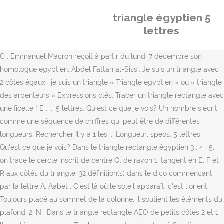
triangle égyptien 5
lettres
C . Emmanuel Macron reçoit à partir du lundi 7 décembre son
homologue égyptien, Abdel Fattah al-Sissi. Je suis un triangle avec
2 côtés égaux : je suis un triangle « Triangle égyptien » ou « triangle
des arpenteurs » Expressions clés: Tracer un triangle rectangle avec
une ficelle ! E . ... 5 lettres: Qu'est ce que je vois? Un nombre s'écrit
comme une séquence de chiffres qui peut être de différentes
longueurs. Rechercher Il y a 1 les ... Longueur; speos: 5 lettres:
Qu'est ce que je vois? Dans le triangle rectangle égyptien 3 ; 4 ; 5,
on trace le cercle inscrit de centre O, de rayon 1, tangent en E, F et
R aux côtés du triangle. 32 définition(s) dans le dico commencant
par la lettre A. Aabet : C'est là où le soleil apparaît, c'est l'orient.
Toujours placé au sommet de la colonne, il soutient les éléments du
plafond. 2. N . Dans le triangle rectangle AEO de petits côtés 2 et 1,