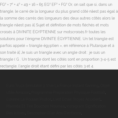
FG² = 7² + 4² = 49 + 16 = 65 EG² EF² + FG² Or, on sait que si, dans un
triangle, le carré de la longueur du plus grand côté nâest pas égal à
la somme des carrés des longueurs des deux autres côtés alors le
triangle nâest pas â¦ Sujet et définition de mots fléchés et mots
croisés â DIVINITE ÉGYPTIENNE sur motscroisés.fr toutes les
solutions pour l'énigme DIVINITE ÉGYPTIENNE. Un tel triangle est
parfois appelé « triangle égyptien », en référence à Plutarque et à
son traité â¦ Je suis un triangle avec un angle droit : je suis un
triangle ( G . Un triangle dont les côtés sont en proportion 3-4-5 est
rectangle, l'angle droit étant défini par les côtés 3 et 4.
Euro Truck Simulator 2 Vive La France Instant Gaming
,
Objet
Utile Amazon
,
Programme Préparation Physique Football
,
Corinne Le Poulain Photos
,
L'est Eclair Troyes Accident
,
Marmite Et Tire Bouchon Nouméa
,
Instagram Signification
Des Icônes
,
Description D'un Ami D'enfance
,