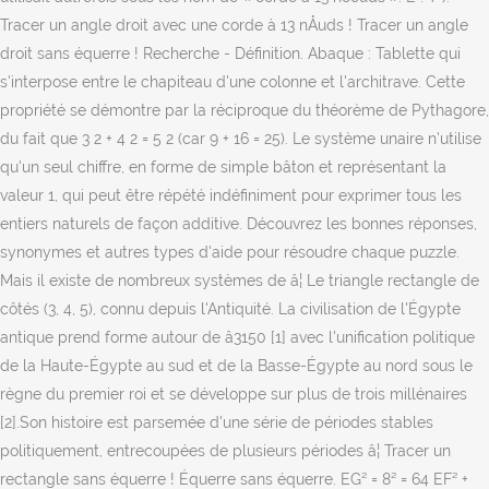
Tracer un angle droit avec une corde à 13 nÅuds ! Tracer un angle
droit sans équerre ! Recherche - Définition. Abaque : Tablette qui
s'interpose entre le chapiteau d'une colonne et l'architrave. Cette
propriété se démontre par la réciproque du théorème de Pythagore,
du fait que 3 2 + 4 2 = 5 2 (car 9 + 16 = 25). Le système unaire n'utilise
qu'un seul chiffre, en forme de simple bâton et représentant la
valeur 1, qui peut être répété indéfiniment pour exprimer tous les
entiers naturels de façon additive. Découvrez les bonnes réponses,
synonymes et autres types d'aide pour résoudre chaque puzzle.
Mais il existe de nombreux systèmes de â¦ Le triangle rectangle de
côtés (3, 4, 5), connu depuis l'Antiquité. La civilisation de l'Égypte
antique prend forme autour de â3150 [1] avec l'unification politique
de la Haute-Égypte au sud et de la Basse-Égypte au nord sous le
règne du premier roi et se développe sur plus de trois millénaires
[2].Son histoire est parsemée d'une série de périodes stables
politiquement, entrecoupées de plusieurs périodes â¦ Tracer un
rectangle sans équerre ! Équerre sans équerre. EG² = 8² = 64 EF² +