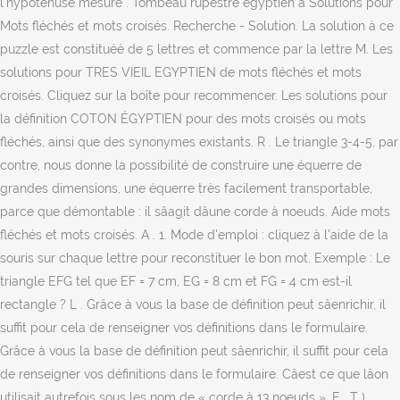
l'hypoténuse mesure . Tombeau rupestre égyptien â Solutions pour
Mots fléchés et mots croisés. Recherche - Solution. La solution à ce
puzzle est constituéè de 5 lettres et commence par la lettre M. Les
solutions pour TRES VIEIL EGYPTIEN de mots fléchés et mots
croisés. Cliquez sur la boîte pour recommencer. Les solutions pour
la définition COTON ÉGYPTIEN pour des mots croisés ou mots
fléchés, ainsi que des synonymes existants. R . Le triangle 3-4-5, par
contre, nous donne la possibilité de construire une équerre de
grandes dimensions, une équerre très facilement transportable,
parce que démontable : il sâagit dâune corde à noeuds. Aide mots
fléchés et mots croisés. A . 1. Mode d'emploi : cliquez à l'aide de la
souris sur chaque lettre pour reconstituer le bon mot. Exemple : Le
triangle EFG tel que EF = 7 cm, EG = 8 cm et FG = 4 cm est-il
rectangle ? L . Grâce à vous la base de définition peut sâenrichir, il
suffit pour cela de renseigner vos définitions dans le formulaire.
Grâce à vous la base de définition peut sâenrichir, il suffit pour cela
de renseigner vos définitions dans le formulaire. Câest ce que lâon
utilisait autrefois sous les nom de « corde à 13 noeuds ». E . T ).