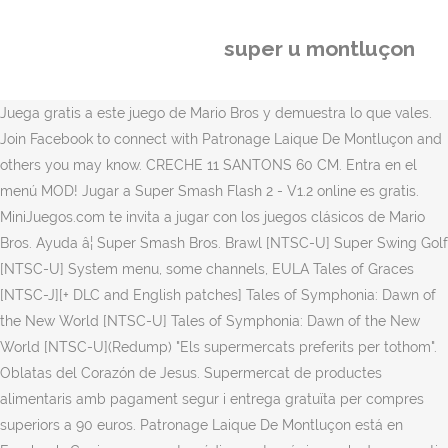
super u montluçon
Juega gratis a este juego de Mario Bros y demuestra lo que vales.
Join Facebook to connect with Patronage Laique De Montluçon and
others you may know. CRECHE 11 SANTONS 60 CM. Entra en el
menú MOD! Jugar a Super Smash Flash 2 - V1.2 online es gratis.
MiniJuegos.com te invita a jugar con los juegos clásicos de Mario
Bros. Ayuda â¦ Super Smash Bros. Brawl [NTSC-U] Super Swing Golf
[NTSC-U] System menu, some channels, EULA Tales of Graces
[NTSC-J][+ DLC and English patches] Tales of Symphonia: Dawn of
the New World [NTSC-U] Tales of Symphonia: Dawn of the New
World [NTSC-U](Redump) "Els supermercats preferits per tothom".
Oblatas del Corazón de Jesus. Supermercat de productes
alimentaris amb pagament segur i entrega gratuïta per compres
superiors a 90 euros. Patronage Laique De Montluçon está en