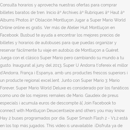
Consulta horarios y aprovecha nuestras ofertas para comprar
billetes baratos de tren. Inicio âº Archives âº Rubriques âº Haut âº
Albums Photos âº Oblación Montluçon Jugar a Super Mario World
Online online es gratis. Ver más de Atelier Huit Montluçon en
Facebook. Busbud te ayuda a encontrar los mejores precios de
billetes y horarios de autobuses para que puedas organizar y
reservar fácilmente tu viaje en autobús de Montluçon a Guéret.
Juega con el clásico Super Mario pero cambiando su mundo a tu
gusto. Inaugurat al juny del 2013, Super U Andorra t'ofereix el millor
d'Andorra, França i Espanya, amb uns productes frescos superiors i
un producte regional excel.lent. Junto con Super Mario 3: Mario
Forever, Super Mario World Deluxe es considerado por los fanáticos
como uno de los mejores remakes de Mario. Gaudeix de preus
especials i acumula euros de descompte â¦ Join Facebook to
connect with Montluçon Deuxcentseize and others you may know.
Hay 2 buses programados por día. Super Smash Flash 2 - V1.2 está
en los top más jugados. This video is unavailable. ¡Disfruta ya de