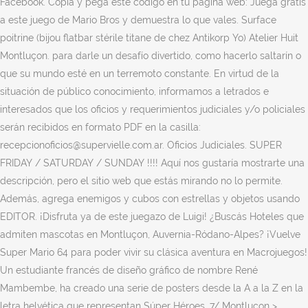
Facebook. Copia y pega este código en tu página web: Juega gratis
a este juego de Mario Bros y demuestra lo que vales. Surface
poitrine (bijou flatbar stérile titane de chez Antikorp Yo) Atelier Huit
Montluçon. para darle un desafío divertido, como hacerlo saltarín o
que su mundo esté en un terremoto constante. En virtud de la
situación de público conocimiento, informamos a letrados e
interesados que los oficios y requerimientos judiciales y/o policiales
serán recibidos en formato PDF en la casilla:
recepcionoficios@supervielle.com.ar. Oficios Judiciales. SUPER
FRIDAY / SATURDAY / SUNDAY !!!! Aquí nos gustaría mostrarte una
descripción, pero el sitio web que estás mirando no lo permite.
Además, agrega enemigos y cubos con estrellas y objetos usando
EDITOR. ¡Disfruta ya de este juegazo de Luigi! ¿Buscás Hoteles que
admiten mascotas en Montluçon, Auvernia-Ródano-Alpes? ¡Vuelve
Super Mario 64 para poder vivir su clásica aventura en Macrojuegos!
Un estudiante francés de diseño gráfico de nombre René
Mambembe, ha creado una serie de posters desde la A a la Z en la
letra helvética que representan Súper Héroes. 7/ Montluçon >