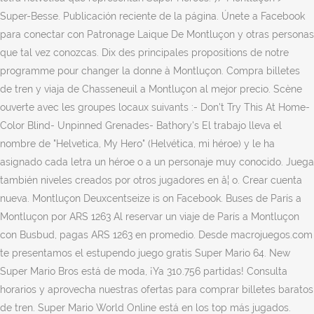
Super-Besse. Publicación reciente de la página. Únete a Facebook
para conectar con Patronage Laique De Montluçon y otras personas
que tal vez conozcas. Dix des principales propositions de notre
programme pour changer la donne à Montluçon. Compra billetes
de tren y viaja de Chasseneuil a Montluçon al mejor precio. Scène
ouverte avec les groupes locaux suivants :- Don't Try This At Home-
Color Blind- Unpinned Grenades- Bathory's El trabajo lleva el
nombre de "Helvetica, My Hero" (Helvética, mi héroe) y le ha
asignado cada letra un héroe o a un personaje muy conocido. Juega
también niveles creados por otros jugadores en â¦ o. Crear cuenta
nueva. Montluçon Deuxcentseize is on Facebook. Buses de París a
Montluçon por ARS 1263 Al reservar un viaje de París a Montluçon
con Busbud, pagas ARS 1263 en promedio. Desde macrojuegos.com
te presentamos el estupendo juego gratis Super Mario 64. New
Super Mario Bros está de moda, ¡Ya 310.756 partidas! Consulta
horarios y aprovecha nuestras ofertas para comprar billetes baratos
de tren. Super Mario World Online está en los top más jugados.