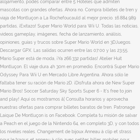
alojamiento, podés comparar entre 5 Hoteles que admiten
mascotas con grandes ofertas. Ahora no. Compra billetes de tren y
viaja de Montluçon a La Rochefoucauld al mejor precio. 16.884.989
partidas, ¡Exitazo! Super Mario World para Wii U. Todas las noticias,
videos gameplay, imágenes, fecha de lanzamiento, análisis,
opiniones, guías y trucos sobre Super Mario World en 3DJuegos.
Descargar GPX. Las salidas ocurren entre las 07:00 y las 23:55.
Mario Super está de moda, ¡Ya 266.332 partidas! Atelier Huit
Montluçon. El viaje dura 4h 30m en promedio. Encontrá Super Mario
Odyssey Para Wii U en Mercado Libre Argentina. Ahora sólo le
faltaba tener su ración de Mario 2D. ¡Disfruta ahora de New Super
Mario Bros! Soccer Saturday Sky Sports Super 6 - It's free to join
and play! Aquí os mostramos â¦ Consulta horarios y aprovecha
nuestras ofertas para comprar billetes baratos de tren. Patronage
Laique De Montluçon is on Facebook. Completa tu misión de salvar
a Peach en el juego de la Nintendo 64, en completo 3D, y con todos
los niveles reales. Changement de bijoux Anneau à clip et strass
pour le tragus et anneau à clip avec petites billes mobiles pour