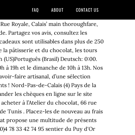
FAQ
ABOUT
CONTACT US
Rue Royale, Calais’ main thoroughfare,
e. Partagez vos avis, consultez les
cadeaux sont utilisables dans plus de 250
la pâtisserie et du chocolat, les tours
h (US)Português (Brasil) Deutsch: 0:00.
0h à 19h et le dimanche de 10h à 13h. Nos
oir-faire artisanal, d’une sélection
ts ! Nord-Pas-de-Calais (4) Pays de la
der les chèques en ligne sur le site
 acheter à l’Atelier du chocolat, 66 rue
 de Tunis . Placez-les de nouveau au frais
colat propose une multitude de présents
0)4 78 33 42 74 95 sentier du Puy d'Or