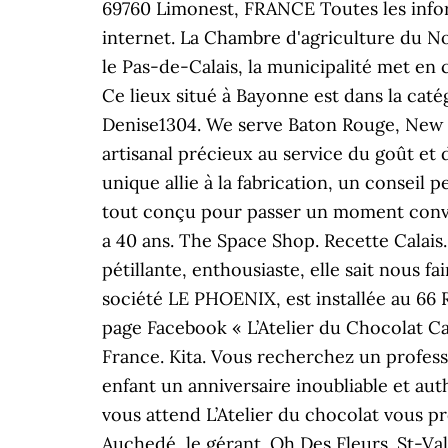
69760 Limonest, FRANCE Toutes les inform
internet. La Chambre d'agriculture du Nord
le Pas-de-Calais, la municipalité met en
Ce lieux situé à Bayonne est dans la caté
Denise1304. We serve Baton Rouge, New Or
artisanal précieux au service du goût et 
unique allie à la fabrication, un conseil p
tout conçu pour passer un moment convivia
a 40 ans. The Space Shop. Recette Calais..
pétillante, enthousiaste, elle sait nou
société LE PHOENIX, est installée au 66 
page Facebook « L’Atelier du Chocolat Cala
France. Kita. Vous recherchez un professi
enfant un anniversaire inoubliable et auth
vous attend L’Atelier du chocolat vous p
Auchedé, le gérant. Oh Des Fleurs. St-Va