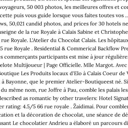
 voyageurs, 50 003 photos, les meilleures offres et co
ecette puis vous guide lorsque vous faites toutes vos 
ews, 50,021 candid photos, and prices for 30 hotels nea
enseigne de la rue Royale à Calais Sabine et Christoph
 rue Royale. L'Atelier du Chocolat Calais. Les hôpita
. 25 rue Royale . Residential & Commerical Backflow
es commerçants participants est mise à jour régulière
te Multijoueur | Page Officielle. Mlle Margot. Avec sa
Boutique Les Produits locaux d'Elo à Calais Coeur de V
t à Bayonne, que le premier Atelier-Boutiqueest né. Si
e du même nom, rue Joffre à Pau, comble les palais les
 described as romantic by other travelers: Hotel Sign
ler rating: 4.5/5 66 rue royale . Žaidimai. Pour combl
ation et la décoration de chocolat, une séance de dégu
ssant Le chocolatier Andrieu a élaboré un parcours di