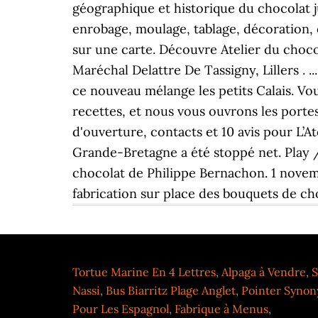
géographique et historique du chocolat ju
enrobage, moulage, tablage, décoration,
sur une carte. Découvre Atelier du choco
Maréchal Delattre De Tassigny, Lillers . 
ce nouveau mélange les petits Calais. Vou
recettes, et nous vous ouvrons les portes
d'ouverture, contacts et 10 avis pour L’At
Grande-Bretagne a été stoppé net. Play / 
chocolat de Philippe Bernachon. 1 novemb
fabrication sur place des bouquets de ch
Tortue Marine En 4 Lettres
,
Alpaga à Vendre
,
S
Nassi
,
Bus Biarritz Plage Anglet
,
Pointer Synon
Pour Les Espagnol
,
Fabrique à Menus
,