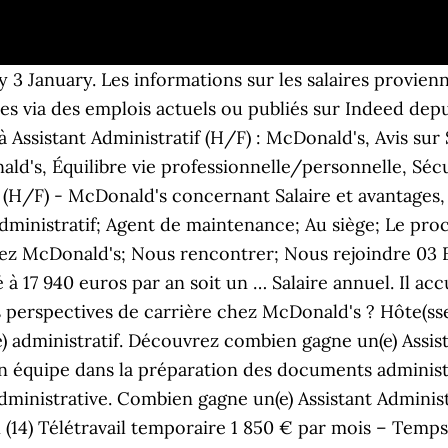
tien chez McDonald's ? Le salaire moyen mensuels chez McDonald's pour le poste Assistant Administratif (H/F) - France est d'environ Même si j’avais déjà été assistante administrative, c’est ici, chez McDonald’s, que j’ai pu totalement m’épanouir. à vélo; en transport en commun; à pied; à partir d' Valider. 1. Comparez tous les salaires Assistant Administratif (H/F) : France. Quelles sont les formations disponibles ? Créer une ِAlerte Emploi. Cookies management panel. Vous êtes étudiant.e et cherchez un petit boulot ? pour éviter de mettre des chaussures noires sur + sur-cha…. partager. Me géolocaliser. Join to Connect EDC (Education Development Center) Université Montesquieu-Bordeaux IV. Comment décririez-vous le rythme de travail chez McDonald's ? Emplois; Entreprises; Salaires; Entretiens; Chercher. By allowing these third party services, you accept their cookies and the use of tracking technologies necessary for their proper functioning. Emplois; 4. welder-fitter. Ces montants sont fournis aux utilisateurs d’Indeed à titre de comparaison générale uniquement. false. ASSISTANT ADMINISTRATIF H/F - Combs La Ville. Ci-dessous vous trouverez plus d’informations pour la profession de Assistant Administratif dans le canton de Genève. Parce qu’on est fiers de développer... Miramichi, NB-79. Salaires - assistant administratif Suisse. Être étudiant au Macdo. bon premier travail qui m'a permis de mettre un pied dans la vie active tout en étant étudiante. Le salaire moyen d'un Secrétaire Administratif est de 1 800 € net par mois (soit 25 900 € brut par an), 500 € (-22%) de moins que le salaire moyen en France. … Comment décririez-vous l’ambiance de travail chez McDonald's ? Salaires par entreprise. Quelles sont les motivations à travailler pour McDonald's ? Veuillez noter que tous les salaires présentés sont des approximations soumises à Indeed par de tierces personnes. Plus précisément, il. Emploi : Assistant médico-administratif à Lille • Recherche parmi 520.000+ offres d'emploi en cours • Rapide & Gratuit • Temps plein, temporaire et à temps partiel • Meilleurs employeurs à Lille • Emploi: Assistant médico-administratif - facile à trouver ! Salaires de base moyens en (CHF) … Salaire Assistant administratif - Maîtrise et techniciens administratifs des autres services administratifs - 2 424 € nets mensuel. Rechercher. Travailler chez McDonald's c'est une bonne première expérience dans le monde du travail. Cela inclus le 13ème mois et le bonus. Le salaire moyen mensuels chez McDonald's pour le poste Assistant de Direction (H/F) - France est d'environ 1 754 €, ce qui représente 7 % de moins que la moyenne nationale. Bonne expérience pour forger le caractère mental. Quelles sont les formations disponibles ? Accueil > Mcdo > Forum > L'évolution > A quel salaire peut prétendre un Assistant Administratif? Changer un filtre de sa voiture. Votre salaire chez Mcdo. Suivre. 3,8 étoile(s) sur 5. Quel est le code vestimentaire dans l’entreprise ? Vous êtes étudiant.e ? SalaireMoyen.com : la référence des salaires en France par métier et par ville bon premier travail qui m'a permis de mettre un pied dans la vie active tout en étant étudiante. Chercher et consulter les offres d'emploi McDonald's. Close . L’assistant administratif effectue toutes les tâches administratives de sa société, il chargé de seconder son supérieur dans la réalisation des activités ayant trait à l'administratif : prise de rendez-vous, rédaction de courrier, classement de dossier, saisie de documents, organisation de réunion etc. Salaires - Assistant administratif. Pourquoi ? Le salaire moyen mensuels chez McDonald's pour le poste Assistant Administratif (H/F) - France est d'environ 1 662 €, ce qui est 12 % au dessus de la moyenne nationale. Salaires de Assistant Administratif. assistant administratif. Le salaire moyen pour le poste de Assistant Administratif est de €2.203 en Belgique. Veuillez trouver ci-dessous des informations plus détaillées pour la profession de Assistant Administratif en Suisse. Consulter des salaires. Utilisateurs. écrit des textes et con