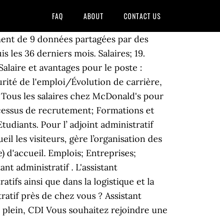
FAQ
ABOUT
CONTACT US
çoit des tableaux tout en s'assurant de la qualité du français; donne au personnel des conseils sur les règles de présentation et … Agent de maintenance. Même si j’avais déjà été assistante administrative, c’est ici, chez McDonald’s, que j’ai pu totalement m’épanouir. Tu es également un acteur important dans … Industries. Photos; 14. Comment postuler ? MORE . En savoir plus sur les opportunités de carrière chez McDonald's - les offres d'emploi, les tendances et entretiens d'embauche, les salaires, l'environnement de travail et bien plus. Questions au sujet de l'entreprise McDonald's. Report this profile About Entrepreunarial, self-motivated, able to work solo or team and a hard worker; I have demonstrated teamwork abilities with strong collaboration skills; Ability to work with a sense of urgency to meet tight deadlines … Equipier(ère) Manager. Le salaire moyen mensuels chez McDonald's pour le poste Assistant Administratif (H/F) - France est Quels sont les horaires de travail chez McDonald's ? Trier: Populaires | Le plus de données | Salaire. Barista. Entreprises. Assistant(e) administratif; Agent de maintenance; Au siège; Le processus de recrutement; Formations et évolutions; Etudiants; L'apprentissage chez McDonald's; Nous rencontrer; Postuler dans un restaurant à proximité . Uploaded to Instagram. Ces montants sont fournis aux utilisateurs d’Indeed à titre de comparaison générale uniquement. Dernière mise à jour : 1 octobre 2020 Plus précisément, il. TAGS; offre emploi; tele-jobs; tele-travail; … écrit des textes et conçoit des tableaux tout en s'assurant de la qualité du français; News et article. Le salaire estimé provient de 5 employés, utilisateurs et emplois actuels ou publiés sur Indeed depuis les 36 derniers mois. C'est une entreprise où … Il est alors possible d’estimer à 2 600 euros le montant que ce corps de métier peut toucher par an. Filtrez par ville pour voir les salaires pour le poste de Assistant Administratif dans votre région. Bonne expérience pour forger le caractère mental. Soit environ le SMIC pour un assistant administratif débutant et aux alentours de 2 250 € après quelques années d’exercice. Souhaitez-vous recevoir plus d'offres similaires à cette recherche? Questions au sujet de l'entreprise McDonald's. Indice de confiance . Retrouvez sur la fiche métier assistant administratif toutes les informations utiles sur ce travail : Salaire, études, formation, rôle, description du poste assistant administratif, les qualités et compétences requises pour travailler en tant que assistant administratif. Salaires. Que ce soit pour un job à temps partiel ou à temps complet, d’été ou à l’année, le week-end … Salaire d’un assistant administratif dans le BTP En France, le salaire moyen pour les a