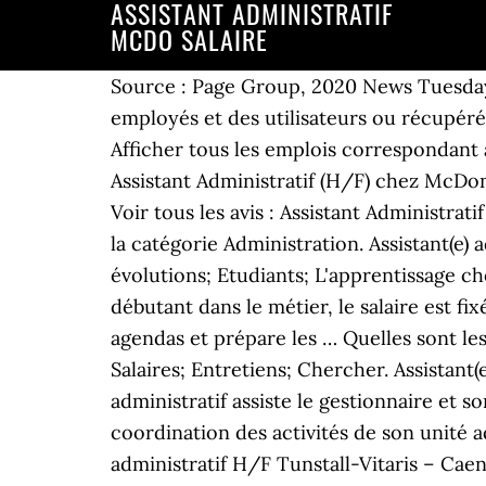
ASSISTANT ADMINISTRATIF
MCDO SALAIRE
Source : Page Group, 2020 News Tuesday 3 January. Les informations sur les salaires proviennent de 9 données partagées par des employés et des utilisateurs ou récupérées via des emplois actuels ou publiés sur Indeed depuis les 36 derniers mois. Salaires; 19. Afficher tous les emplois correspondant à Assistant Administratif (H/F) : McDonald's, Avis sur Salaire et avantages pour le poste : Assistant Administratif (H/F) chez McDonald's, Équilibre vie professionnelle/personnelle, Sécurité de l'emploi/Évolution de carrière, Voir tous les avis : Assistant Administratif (H/F) - McDonald's concernant Salaire et avantages, Tous les salaires chez McDonald's pour la catégorie Administration. Assistant(e) administratif; Agent de maintenance; Au siège; Le processus de recrutement; Formations et évolutions; Etudiants; L'apprentissage chez McDonald's; Nous rencontrer; Nous rejoindre 03 Etudiants. Pour l’ adjoint administratif débutant dans le métier, le salaire est fixé à 17 940 euros par an soit un … Salaire annuel. Il accueil les visiteurs, gère l’organisation des agendas et prépare les … Quelles sont les perspectives de carrière chez McDonald's ? Hôte(sse) d'accueil. Emplois; Entreprises; Salaires; Entretiens; Chercher. Assistant(e) administratif. Découvrez combien gagne un(e) Assistant administratif . L'assistant administratif assiste le gestionnaire et son équipe dans la préparation des documents administratifs ainsi que dans la logistique et la coordination des activités de son unité administrative. Combien gagne un(e) Assistant Administratif près de chez vous ? Assistant administratif H/F Tunstall-Vitaris – Caen (14) Télétravail temporaire 1 850 € par mois – Temps plein, CDI Vous souhaitez rejoindre une entreprise en pleine croissance, filiale d’un groupe international, leader dans son domaine, où les projets et les innovations ne manquent pas ? You can find more salary information for Assistant Administratif in the canton of Valais in the following. Questions ; Entretien d'embauche; Oracle - Photos. Vous aimez travailler en équipe? Filtrer par lieu. Acheter de l'héroïne au Mcdo c'est possible. Mode portrait Tournez votre smartphone pour naviguer sur le site. Téléchargez Maintenant. Alors lisez la suite… Partie intégrante du groupe Tunstall Healthcare, leader […] Avis de salariés chez McDonald's à propos de la culture d'entreprise, des salaires, des avantages, de l'équilibre vie professionnelle/vie personnelle, de l'encadrement, de la sécurité de l'emploi etc. Oracle. By allowing these third party services, you accept their cookies and the … ASSISTANT ADMINISTRATIF H/F - Combs La Ville. Veuillez trouver ci-dessous des informations plus détaillées pour la profession de Assistant Administratif Export en Suisse. The average annual gross salary for the profession of Assistant Administratif in Valais is CHF 63,530, including the 13th salary and a bonus (based on 132 salary entries). 277 salaires de Assistant Administratif fournis anonymement par des employés. 3,8. Salaires. Close . Recevez de nouvelles offres d'emploi et de nouveaux avis chaque semaine ! 87 KCHF / an. Comment avez-vous obtenu votre premier entre